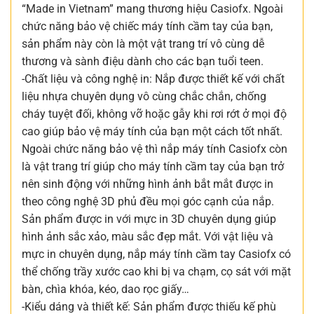
“Made in Vietnam” mang thương hiệu Casiofx. Ngoài
chức năng bảo vệ chiếc máy tính cầm tay của bạn,
sản phẩm này còn là một vật trang trí vô cùng dễ
thương và sành điệu dành cho các bạn tuổi teen.
-Chất liệu và công nghệ in: Nắp được thiết kế với chất
liệu nhựa chuyên dụng vô cùng chắc chắn, chống
cháy tuyệt đối, không vỡ hoặc gẫy khi rơi rớt ở mọi độ
cao giúp bảo vệ máy tính của bạn một cách tốt nhất.
Ngoài chức năng bảo vệ thì nắp máy tính Casiofx còn
là vật trang trí giúp cho máy tính cầm tay của bạn trở
nên sinh động với những hình ảnh bắt mắt được in
theo công nghệ 3D phủ đều mọi góc cạnh của nắp.
Sản phẩm được in với mực in 3D chuyên dụng giúp
hình ảnh sắc xảo, màu sắc đẹp mắt. Với vật liệu và
mực in chuyên dụng, nắp máy tính cầm tay Casiofx có
thể chống trầy xước cao khi bị va chạm, cọ sát với mặt
bàn, chìa khóa, kéo, dao rọc giấy…
-Kiểu dáng và thiết kế: Sản phẩm được thiếu kế phù