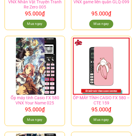
VNX Nhân Vật Truyện Tranh
VNX game liên quân GLQ-099
Re Zero 005
95.000
₫
95.000
₫
Mua ngay
Mua ngay
Ốp máy tính Casio FX 580
ỐP MÁY TÍNH CASIO FX 580 –
VNX Your Name 025
CTE 159
95.000
₫
95.000
₫
Mua ngay
Mua ngay