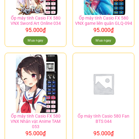
Ốp máy tính Casio FX 580
Ốp máy tính Casio FX 580
VNX Sword Art Online 034
VNX game liên quân GLQ-094
95.000
₫
95.000
₫
Mua ngay
Mua ngay
Ốp máy tính Casio FX 580
Ốp máy tính Casio 580 Fan
VNX Nhân vật Anime TAM
BTS 044
053
95.000
₫
95.000
₫