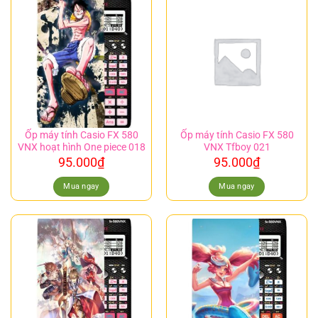
Ốp máy tính Casio FX 580
Ốp máy tính Casio FX 580
VNX hoạt hình One piece 018
VNX Tfboy 021
95.000
₫
95.000
₫
Mua ngay
Mua ngay