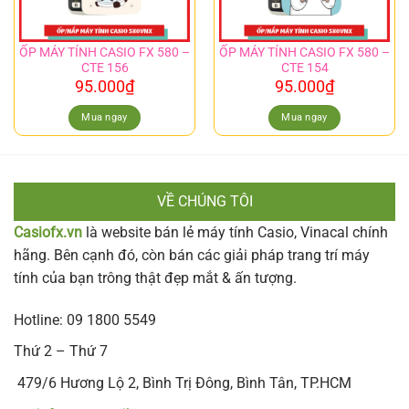
ỐP MÁY TÍNH CASIO FX 580 –
ỐP MÁY TÍNH CASIO FX 580 –
CTE 156
CTE 154
95.000
₫
95.000
₫
Mua ngay
Mua ngay
VỀ CHÚNG TÔI
Casiofx.vn
là website bán lẻ máy tính Casio, Vinacal chính
hãng. Bên cạnh đó, còn bán các giải pháp trang trí máy
tính của bạn trông thật đẹp mắt & ấn tượng.
Hotline: 09 1800 5549
Thứ 2 – Thứ 7
479/6 Hương Lộ 2, Bình Trị Đông, Bình Tân, TP.HCM