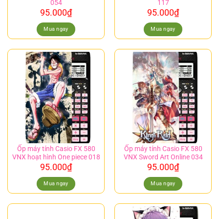
054
117
95.000
₫
95.000
₫
Mua ngay
Mua ngay
Ốp máy tính Casio FX 580
Ốp máy tính Casio FX 580
VNX hoạt hình One piece 018
VNX Sword Art Online 034
95.000
₫
95.000
₫
Mua ngay
Mua ngay