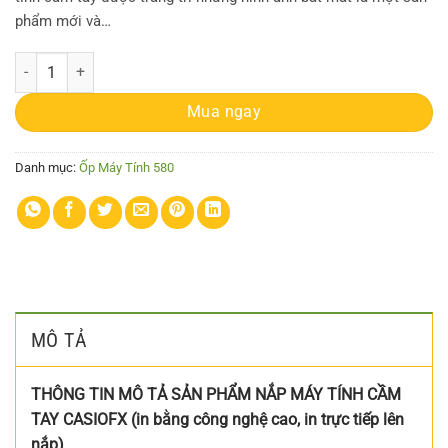
phẩm mới và…
Ốp máy tính Casio FX 580 VNX game liên quân GLQ-089 số lượng
Mua ngay
Danh mục:
Ốp Máy Tính 580
MÔ TẢ
THÔNG TIN MÔ TẢ SẢN PHẨM NẮP MÁY TÍNH CẦM
TAY CASIOFX (in bằng công nghệ cao, in trực tiếp lên
nắp)