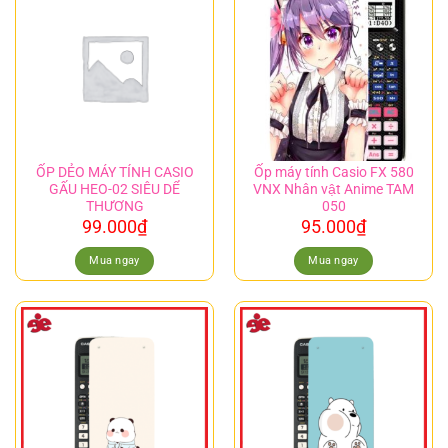
ỐP DẺO MÁY TÍNH CASIO
Ốp máy tính Casio FX 580
GẤU HEO-02 SIÊU DỂ
VNX Nhân vật Anime TAM
THƯƠNG
050
99.000
₫
95.000
₫
Mua ngay
Mua ngay