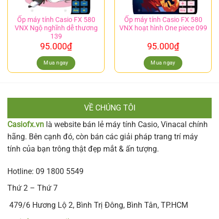
Ốp máy tính Casio FX 580
Ốp máy tính Casio FX 580
VNX Ngộ nghĩnh dễ thương
VNX hoạt hình One piece 099
139
95.000
₫
95.000
₫
Mua ngay
Mua ngay
VỀ CHÚNG TÔI
Casiofx.vn
là website bán lẻ máy tính Casio, Vinacal chính
hãng. Bên cạnh đó, còn bán các giải pháp trang trí máy
tính của bạn trông thật đẹp mắt & ấn tượng.
Hotline: 09 1800 5549
Thứ 2 – Thứ 7
479/6 Hương Lộ 2, Bình Trị Đông, Bình Tân, TP.HCM