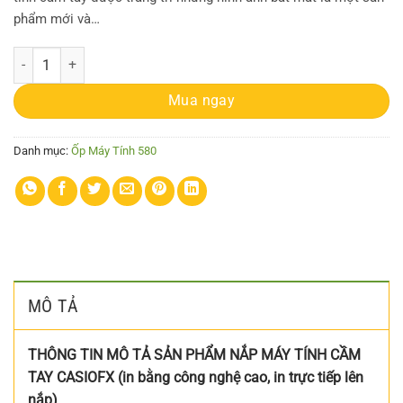
phẩm mới và…
Ốp máy tính Casio FX 580 VNX game liên quân GLQ-094 số lượng
Mua ngay
Danh mục:
Ốp Máy Tính 580
MÔ TẢ
THÔNG TIN MÔ TẢ SẢN PHẨM NẮP MÁY TÍNH CẦM
TAY CASIOFX (in bằng công nghệ cao, in trực tiếp lên
nắp)