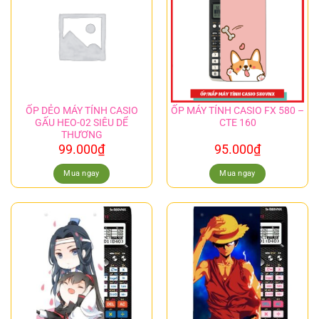
ỐP DẺO MÁY TÍNH CASIO
ỐP MÁY TÍNH CASIO FX 580 –
GẤU HEO-02 SIÊU DỂ
CTE 160
THƯƠNG
99.000
₫
95.000
₫
Mua ngay
Mua ngay