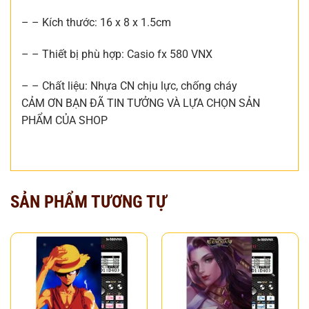
– – Kích thước: 16 x 8 x 1.5cm
– – Thiết bị phù hợp: Casio fx 580 VNX
– – Chất liệu: Nhựa CN chịu lực, chống cháy
CẢM ƠN BẠN ĐÃ TIN TƯỞNG VÀ LỰA CHỌN SẢN
PHẨM CỦA SHOP
SẢN PHẨM TƯƠNG TỰ