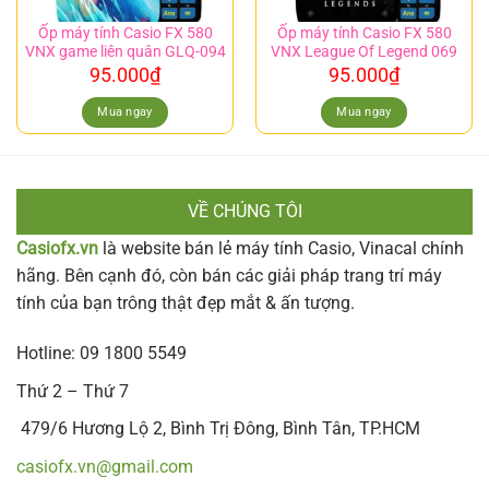
Ốp máy tính Casio FX 580
Ốp máy tính Casio FX 580
VNX game liên quân GLQ-094
VNX League Of Legend 069
95.000
₫
95.000
₫
Mua ngay
Mua ngay
VỀ CHÚNG TÔI
Casiofx.vn
là website bán lẻ máy tính Casio, Vinacal chính
hãng. Bên cạnh đó, còn bán các giải pháp trang trí máy
tính của bạn trông thật đẹp mắt & ấn tượng.
Hotline: 09 1800 5549
Thứ 2 – Thứ 7
479/6 Hương Lộ 2, Bình Trị Đông, Bình Tân, TP.HCM
casiofx.vn@gmail.com