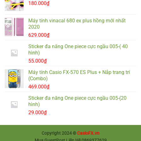
180.000
₫
Máy tính vinacal 680 ex plus hồng mới nhất
2020
629.000
₫
Sticker đa năng One piece cực ngầu 005-( 40
hình)
55.000
₫
Máy tính Casio FX-570 ES Plus + Nắp trang trí
(Combo)
469.000
₫
Sticker đa năng One piece cực ngầu 005-(20
hình)
29.000
₫
Copyright 2024 ©
CasioFX.vn
Mua GuestPost Liên Hệ 0869377629