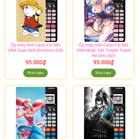
Ốp máy tính Casio FX 580
Ốp máy tính Casio FX 580
VNX hoạt hình Doremon 036
VNX Nhân Vật Truyện Tranh
Re Zero 005
95.000
₫
95.000
₫
Mua ngay
Mua ngay