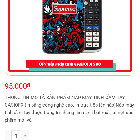
95.000
₫
THÔNG TIN MÔ TẢ SẢN PHẨM NẮP MÁY TÍNH CẦM TAY
CASIOFX (in bằng công nghệ cao, in trực tiếp lên nắp)Nắp máy
tính cầm tay được trang trí những hình ảnh bắt mắt là một sản
phẩm mới và…
Ốp máy tính CasioFx 580 slogan shh 113 số lượng