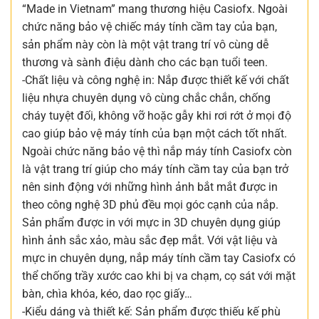
“Made in Vietnam” mang thương hiệu Casiofx. Ngoài
chức năng bảo vệ chiếc máy tính cầm tay của bạn,
sản phẩm này còn là một vật trang trí vô cùng dễ
thương và sành điệu dành cho các bạn tuổi teen.
-Chất liệu và công nghệ in: Nắp được thiết kế với chất
liệu nhựa chuyên dụng vô cùng chắc chắn, chống
cháy tuyệt đối, không vỡ hoặc gẫy khi rơi rớt ở mọi độ
cao giúp bảo vệ máy tính của bạn một cách tốt nhất.
Ngoài chức năng bảo vệ thì nắp máy tính Casiofx còn
là vật trang trí giúp cho máy tính cầm tay của bạn trở
nên sinh động với những hình ảnh bắt mắt được in
theo công nghệ 3D phủ đều mọi góc cạnh của nắp.
Sản phẩm được in với mực in 3D chuyên dụng giúp
hình ảnh sắc xảo, màu sắc đẹp mắt. Với vật liệu và
mực in chuyên dụng, nắp máy tính cầm tay Casiofx có
thể chống trầy xước cao khi bị va chạm, cọ sát với mặt
bàn, chìa khóa, kéo, dao rọc giấy…
-Kiểu dáng và thiết kế: Sản phẩm được thiếu kế phù