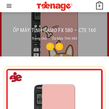
Chuyển
0
đến
nội
dung
ỐP MÁY TÍNH CASIO FX 580 – CTE 160
Trang chủ
/
Ốp Máy Tính 580