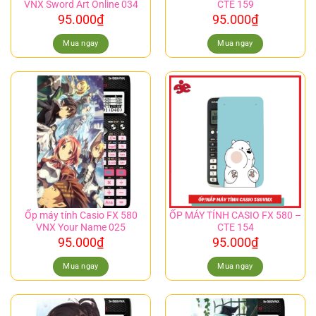
VNX Sword Art Online 034
CTE 159
95.000
₫
95.000
₫
Mua ngay
Mua ngay
Ốp máy tính Casio FX 580
ỐP MÁY TÍNH CASIO FX 580 –
VNX Your Name 025
CTE 154
95.000
₫
95.000
₫
Mua ngay
Mua ngay