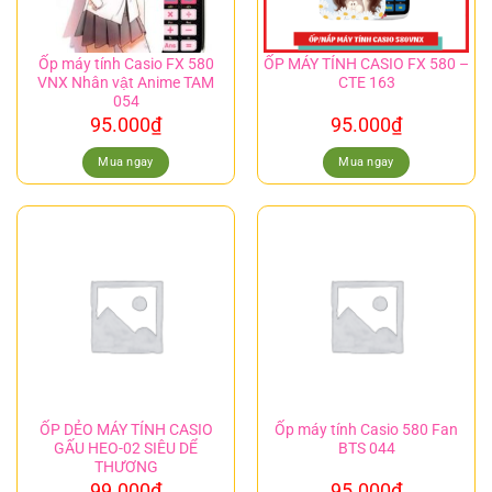
Ốp máy tính Casio FX 580
ỐP MÁY TÍNH CASIO FX 580 –
VNX Nhân vật Anime TAM
CTE 163
054
95.000
₫
95.000
₫
Mua ngay
Mua ngay
ỐP DẺO MÁY TÍNH CASIO
Ốp máy tính Casio 580 Fan
GẤU HEO-02 SIÊU DỂ
BTS 044
THƯƠNG
99.000
₫
95.000
₫