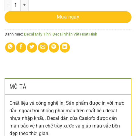
Decal trang trí máy tính casio thanh gươm diệt quỷ TDQ-009 số lượng
Mua ngay
Danh mục:
Decal Máy Tính
,
Decal Nhân Vật Hoạt Hình
MÔ TẢ
Chất liệu và công nghệ in: Sản phẩm được in với mực
dầu ngoài trời chống phai màu trên chất liệu decal
nhựa nhập khẩu. Decal dán của Casiofx được cán
màn bảo vệ hạn chế trầy xước và giúp màu sắc bền
đẹp theo thời gian.