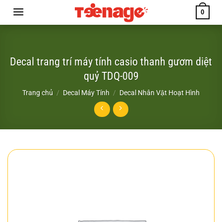
Chuyển
0
đến
nội
dung
Decal trang trí máy tính casio thanh gươm diệt
quỷ TDQ-009
Trang chủ
/
Decal Máy Tính
/
Decal Nhân Vật Hoạt Hình