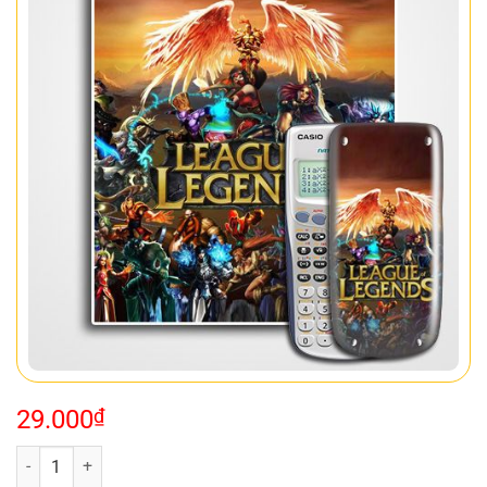
29.000
₫
Decal Nhân vật game 076 số lượng