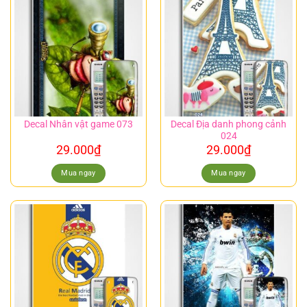
Decal Địa danh phong cảnh
Decal Nhân vật game 073
024
29.000
₫
29.000
₫
Mua ngay
Mua ngay