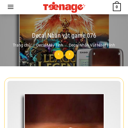
Chuyển
0
đến
nội
dung
Decal Nhân vật game 076
Trang chủ
/
Decal Máy Tính
/
Decal Nhân Vật Hoạt Hình