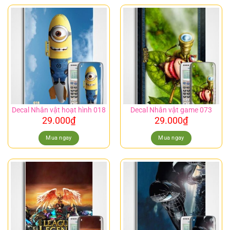
Decal Nhân vật hoạt hình 018
Decal Nhân vật game 073
29.000
₫
29.000
₫
Mua ngay
Mua ngay