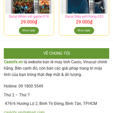
Decal Nhân vật game 076
Decal Siêu anh hùng 033
29.000
₫
29.000
₫
Mua ngay
Mua ngay
VỀ CHÚNG TÔI
Casiofx.vn
là website bán lẻ máy tính Casio, Vinacal chính
hãng. Bên cạnh đó, còn bán các giải pháp trang trí máy
tính của bạn trông thật đẹp mắt & ấn tượng.
Hotline: 09 1800 5549
Thứ 2 – Thứ 7
479/6 Hương Lộ 2, Bình Trị Đông, Bình Tân, TP.HCM
casiofx.vn@gmail.com