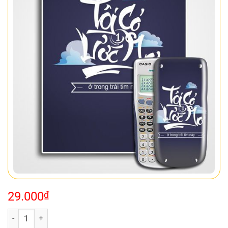
29.000
₫
Decal cute slogan 069 số lượng