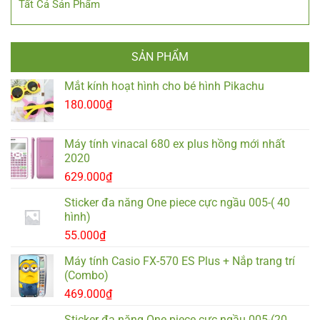
Tất Cả Sản Phẩm
SẢN PHẨM
Mắt kính hoạt hình cho bé hình Pikachu
180.000
₫
Máy tính vinacal 680 ex plus hồng mới nhất
2020
629.000
₫
Sticker đa năng One piece cực ngầu 005-( 40
hình)
55.000
₫
Máy tính Casio FX-570 ES Plus + Nắp trang trí
(Combo)
469.000
₫
Sticker đa năng One piece cực ngầu 005-(20